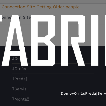
l Connection Site Getting Older people
onnection Site [...]
Domov
O nás
Predaj
Servis
Domov
O nás
Predaj
Serv
Montáž