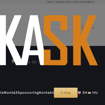
Home
puerto-rican-chat-rooms sign in
Čítať ďalej
is
Montáž
Sponzoring
Kontakt
E-shop
SK
HU