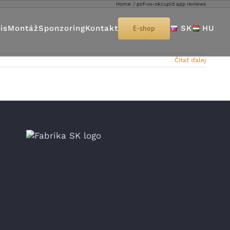
Home
pof-vs-okcupid app reviews
is
Montáž
Sponzoring
Kontakt
E-shop
SK
HU
Čítať ďalej