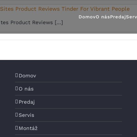
Sites Product Reviews Tinder For Vibrant People
Domov
O nás
Predaj
Serv
tes Product Reviews [...]
Domov
O nás
Predaj
Servis
Montáž