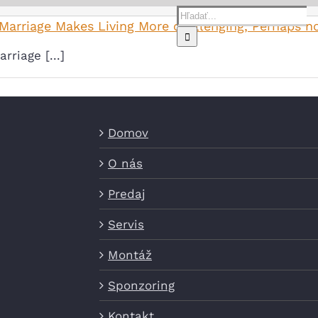
Hľadať:
Marriage Makes Living More challenging, Perhaps 
riage [...]
Domov
O nás
Predaj
Servi
Domov
O nás
Predaj
Servis
Montáž
Sponzoring
Kontakt