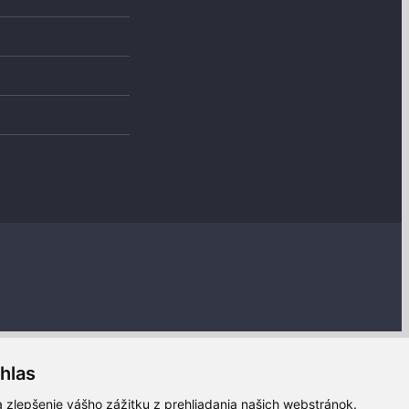
hlas
 zlepšenie vášho zážitku z prehliadania našich webstránok.