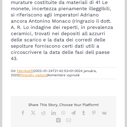
murature costituite da materiali di 41 Le
monete, incertezza pienamente illeggibili,
si riferiscono agli imperatori Adriano
ancora Antonino Monaco (ringrazio il dott.
A. R. Lo indagine dei reperti, in prevalenza
ceramici, trovati nei depositi all azzurri
delle scarico e la data dei corredi delle
sepolture forniscono certi dati utili a
circoscrivere la data delle fasi dell paese
43.
Od
Fabrika55
|
2022-01-24T21:42:53+01:00
24 januára,
na
2022
|
Phrendly visitors
|
Komentáre vypnuté
Le
quattro
sepolture
verso
nord-
occidente,
contenute
Share This Story, Choose Your Platform!
frammezzo
Facebook
X
Reddit
LinkedIn
WhatsApp
Telegram
Tumblr
Pinterest
Vk
a
fosse
Xing
Email
scavate
nel