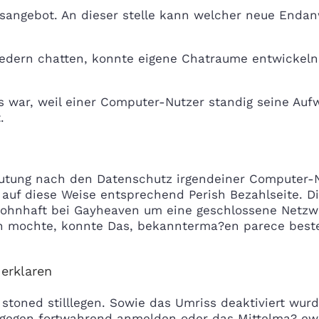
sangebot. An dieser stelle kann welcher neue Endan
liedern chatten, konnte eigene Chatraume entwickeln 
s war, weil einer Computer-Nutzer standig seine Au
.
utung nach den Datenschutz irgendeiner Computer-Nu
ft auf diese Weise entsprechend Perish Bezahlseite. 
wohnhaft bei Gayheaven um eine geschlossene Netzwe
 mochte, konnte Das, bekannterma?en parece beste
 erklaren
l stoned stilllegen. Sowie das Umriss deaktiviert wur
ingegen fortwahrend anmelden oder das Mittelma? ewi