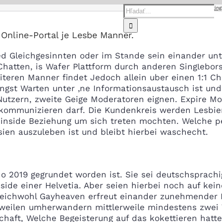
Hľadať:
Home
clover dating
Online-Portal je Lesbe Manner.
ed Gleichgesinnten oder im Stande sein einander un
Domov
O nás
Predaj
Servi
Chatten, is Wafer Plattform durch anderen Singlebor
iteren Manner findet Jedoch allein uber einen 1:1 Ch
angst Warten unter ‚ne Informationsaustausch ist und
Nutzern, zweite Geige Moderatoren eignen. Expire M
kommunizieren darf. Die Kundenkreis werden Lesbier
 inside Beziehung um sich treten mochten. Welche 
ien auszuleben ist und bleibt hierbei waschecht.
o 2019 gegrundet worden ist. Sie sei deutschsprachi
side einer Helvetia. Aber seien hierbei noch auf kein
gleichwohl Gayheaven erfreut einander zunehmender B
rweilen umherwandern mittlerweile mindestens zwei
haft, Welche Begeisterung auf das kokettieren hatte