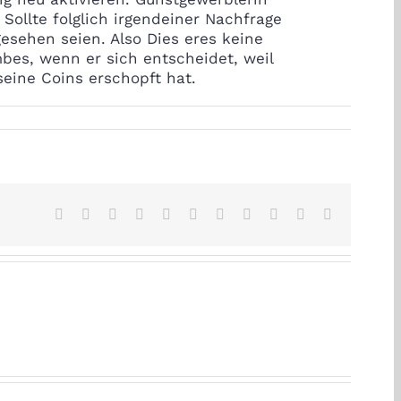
Sollte folglich irgendeiner Nachfrage
esehen seien. Also Dies eres keine
mbes, wenn er sich entscheidet, weil
seine Coins erschopft hat.
Facebook
X
Reddit
LinkedIn
WhatsApp
Telegram
Tumblr
Pinterest
Vk
Xing
Email