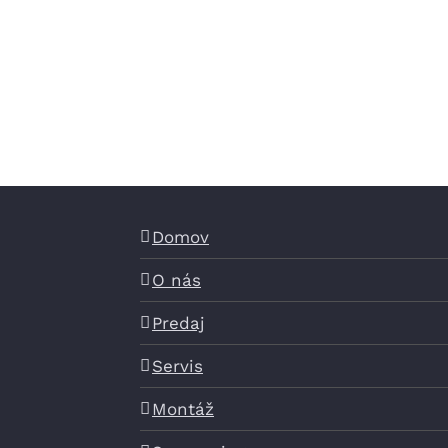
Domov
O nás
Predaj
Servis
Montáž