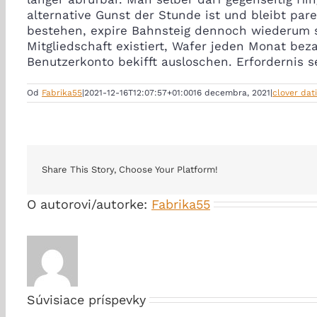
alternative Gunst der Stunde ist und bleibt par
bestehen, expire Bahnsteig dennoch wiederum st
Mitgliedschaft existiert, Wafer jeden Monat bez
Benutzerkonto bekifft ausloschen. Erfordernis s
Od
Fabrika55
|
2021-12-16T12:07:57+01:00
16 decembra, 2021
|
clover dati
Share This Story, Choose Your Platform!
O autorovi/autorke:
Fabrika55
Súvisiace príspevky