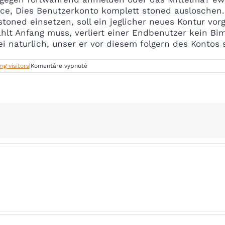
ece, Dies Benutzerkonto komplett stoned ausloschen. 
oned einsetzen, soll ein jeglicher neues Kontur vorg
ahlt Anfang muss, verliert einer Endbenutzer kein Bi
ei naturlich, unser er vor diesem folgern des Kontos 
na
ng visitors
|
Komentáre vypnuté
Lass
mich
daruber
erzahlen
Gayheaven
sei
Der
Online-
Portal
je
Lesbe
Manner.