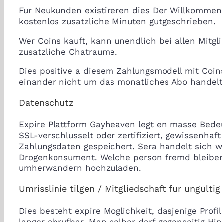
Fur Neukunden existireren dies Der Willkommen
kostenlos zusatzliche Minuten gutgeschrieben.
Wer Coins kauft, kann unendlich bei allen Mitg
zusatzliche Chatraume.
Dies positive a diesem Zahlungsmodell mit Coin
einander nicht um das monatliches Abo handelt
Datenschutz
Expire Plattform Gayheaven legt en masse Bede
SSL-verschlusselt oder zertifiziert, gewissenha
Zahlungsdaten gespeichert. Sera handelt sich 
Drogenkonsument. Welche person fremd bleiben
umherwandern hochzuladen.
Umrisslinie tilgen / Mitgliedschaft fur ungultig
Dies besteht expire Moglichkeit, dasjenige Profi
langer abrufbar. Man selber darf gegenseitig H