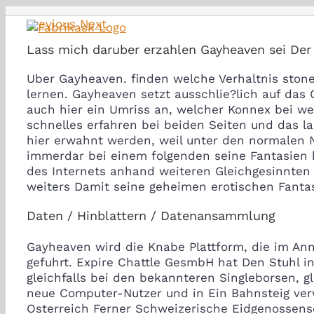
Skip
Previous
Next
to
content
Lass mich daruber erzahlen Gayheaven sei Der 
Uber Gayheaven. finden welche Verhaltnis ston
lernen. Gayheaven setzt ausschlie?lich auf das 
auch hier ein Umriss an, welcher Konnex bei we
schnelles erfahren bei beiden Seiten und das l
hier erwahnt werden, weil unter den normalen 
immerdar bei einem folgenden seine Fantasien 
des Internets anhand weiteren Gleichgesinnten
weiters Damit seine geheimen erotischen Fantas
Daten / Hinblattern / Datenansammlung
Gayheaven wird die Knabe Plattform, die im Ann
gefuhrt. Expire Chattle GesmbH hat Den Stuhl in
gleichfalls bei den bekannteren Singleborsen, 
neue Computer-Nutzer und in Ein Bahnsteig ve
Osterreich Ferner Schweizerische Eidgenossensc