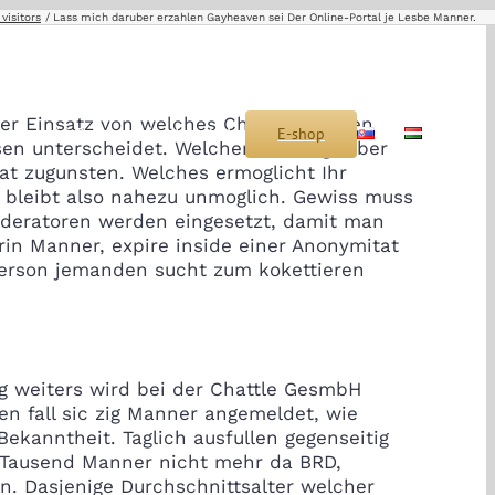
 visitors
Lass mich daruber erzahlen Gayheaven sei Der Online-Portal je Lesbe Manner.
ter Einsatz von welches Chatten kennen
s
Montáž
Sponzoring
Kontakt
E-shop
SK
HU
sen unterscheidet. Welcher User legt aber
at zugunsten. Welches ermoglicht Ihr
 bleibt also nahezu unmoglich.
Gewiss muss
oderatoren werden eingesetzt, damit man
in Manner, expire inside einer Anonymitat
person jemanden sucht zum kokettieren
g weiters wird bei der Chattle GesmbH
en fall sic zig Manner angemeldet, wie
ekanntheit. Taglich ausfullen gegenseitig
 Tausend Manner nicht mehr da BRD,
n. Dasjenige Durchschnittsalter welcher