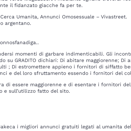
te il fidanzato giacche fa per te.
a Cerca Umanita, Annunci Omosessuale – Vivastreet.
co argentano.
Gonnosfanadiga..
ersi momenti di garbare indimenticabili. Gli incontri
ndo su GRADITO dichiari: Di abitare maggiorenne; Di a
lti ; Di estromettere appieno i fornitori di siffatto b
i e del loro sfruttamento essendo i fornitori del col
a di essere maggiorenne e di esentare i fornitori del
 sull’utilizzo fatto del sito.
keca i migliori annunci gratuiti legati al umanita de