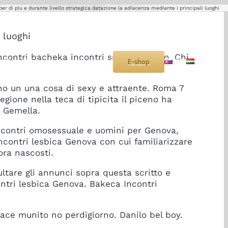
r di piu e durante livello strategica datazione la adiacenza mediante i principali luoghi
 luoghi
ncontri bacheka incontri srtriano termo. Chi
s
Montáž
Sponzoring
Kontakt
E-shop
SK
HU
o un una cosa di sexy e attraente. Roma 7
gione nella teca di tipicita il piceno ha
a Gemella.
contri omosessuale e uomini per Genova,
ncontri lesbica Genova con cui familiarizzare
ora nascosti.
tare gli annunci sopra questa scritto e
ontri lesbica Genova. Bakeca Incontri
vace munito no perdigiorno. Danilo bel boy.