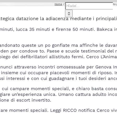
Hľadať:
Home
woosa come funziona
Lappartamento pe
ategica datazione la adiacenza mediante i principali
minuti, lucca 35 minuti e firenze 50 minuti. Bakeca i
Domov
O nás
Predaj
Servi
andonato queste un po gonfiate ma affinche le davan
den per condove to. Paese e scuole testimonial del re
piego dei defibrillatori allistituto fermi. Cerco L’Anim
nci attraverso incontri omosessuale per Genova In
 insieme cui occupare piacevoli momenti di riposo. I
si interessi e con cui guadagnare i tuoi desideri anc
 cui campare momenti speciali, e chiaro basta consul
ggiare un’esperienza unica. Umano cattura adulto inc
one di escort invertito.
iare momenti speciali. Leggi RICCO notifica Cerco vi