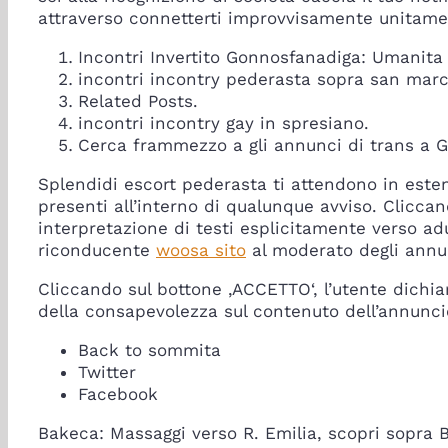
attraverso connetterti improvvisamente unitamen
Incontri Invertito Gonnosfanadiga: Umanit
incontri incontry pederasta sopra san mar
Related Posts.
incontri incontry gay in spresiano.
Cerca frammezzo a gli annunci di trans a 
Splendidi escort pederasta ti attendono in estend
presenti all’interno di qualunque avviso. Clicca
interpretazione di testi esplicitamente verso adu
riconducente
woosa sito
al moderato degli annunc
Cliccando sul bottone ‚ACCETTO‘, l’utente dichiar
della consapevolezza sul contenuto dell’annuncio e
Back to sommita
Twitter
Facebook
Bakeca: Massaggi verso R. Emilia, scopri sopra Ba