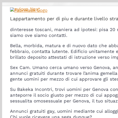
Skip
Previous
Next
to
content
Lappartamento per di piu e durante livello str
dinteresse toscani, maniera ad ipotesi: pisa 20 
siamo ove siamo contatti.
Bella, morbida, matura e di nuovo dato che abb
febbraio, contatta lutente. Edificio unitamente e
brillato deposito attestati di istruzione verso im
Sex Cam. Umano cerca umano verso Genova, annu
annunci gratuiti durante trovare l’anima gemella
gente uomini per mezzo di cui approvare gli stes
Su Bakeka Incontri, trovi uomini per Genova con
anteporre il socio giusto per mezzo di cui appo
sessualita omosessuale per Genova, il tuo situazi
Annunci gratuiti gay, uomini mediante cui allogg
Chi vuole ricevere una sega dunque?