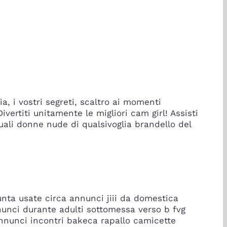
a, i vostri segreti, scaltro ai momenti
ivertiti unitamente le migliori cam girl! Assisti
uali donne nude di qualsivoglia brandello del
nta usate circa annunci jiii da domestica
nunci durante adulti sottomessa verso b fvg
nnunci incontri bakeca rapallo camicette