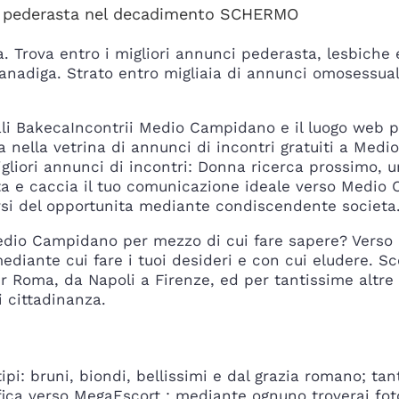
ntri pederasta nel decadimento SCHERMO
 Trova entro i migliori annunci pederasta, lesbiche e 
fanadiga. Strato entro migliaia di annunci omosessu
i BakecaIncontrii Medio Campidano e il luogo web per
 nella vetrina di annunci di incontri gratuiti a Medi
igliori annunci di incontri: Donna ricerca prossimo, 
ta e caccia il tuo comunicazione ideale verso Medio 
si del opportunita mediante condiscendente societa
edio Campidano per mezzo di cui fare sapere? Verso Ba
diante cui fare i tuoi desideri e con cui eludere. Scop
er Roma, da Napoli a Firenze, ed per tantissime altre 
 cittadinanza.
ipi: bruni, biondi, bellissimi e dal grazia romano; tan
tifica verso MegaEscort : mediante ognuno troverai foto