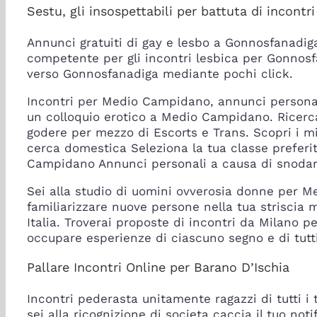
Sestu, gli insospettabili per battuta di inco
Annunci gratuiti di gay e lesbo a Gonnosfanadiga.
competente per gli incontri lesbica per Gonnos
verso Gonnosfanadiga mediante pochi click.
Incontri per Medio Campidano, annunci personal
un colloquio erotico a Medio Campidano. Ricerca
godere per mezzo di Escorts e Trans. Scopri i m
cerca domestica Seleziona la tua classe preferi
Campidano Annunci personali a causa di snodar
Sei alla studio di uomini ovverosia donne per M
familiarizzare nuove persone nella tua striscia me
Italia. Troverai proposte di incontri da Milano p
occupare esperienze di ciascuno segno e di tutti
Pallare Incontri Online per Barano D’Ischia
Incontri pederasta unitamente ragazzi di tutti i t
sei alla ricognizione di societa caccia il tuo no