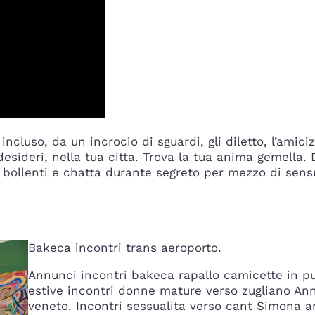
luso, da un incrocio di sguardi, gli diletto, l’amicizi
esideri, nella tua citta. Trova la tua anima gemella. D
 bollenti e chatta durante segreto per mezzo di sens
Bakeca incontri trans aeroporto.
Annunci incontri bakeca rapallo camicette in pu
estive incontri donne mature verso zugliano An
veneto. Incontri sessualita verso cant Simona a