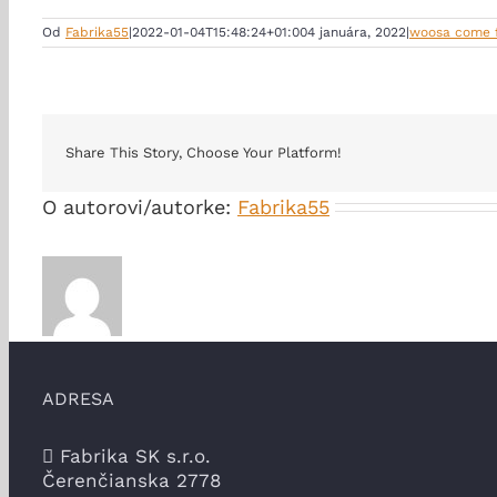
Od
Fabrika55
|
2022-01-04T15:48:24+01:00
4 januára, 2022
|
woosa come 
Share This Story, Choose Your Platform!
O autorovi/autorke:
Fabrika55
ADRESA
Fabrika SK s.r.o.
Čerenčianska 2778