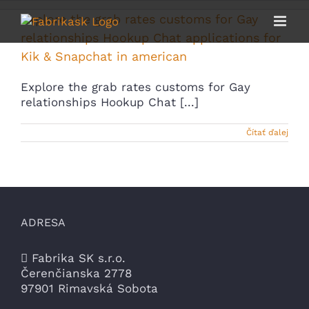
Skip
Explore the grab rates customs for Gay
to
content
relationships Hookup Chat applications for
Kik & Snapchat in american
Explore the grab rates customs for Gay
relationships Hookup Chat [...]
Čítať ďalej
ADRESA
Fabrika SK s.r.o.
Čerenčianska 2778
97901 Rimavská Sobota