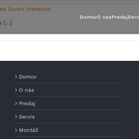
ree Screw Websites
Domov
O nás
Predaj
Serv
[...]
Domov
O nás
Predaj
Servis
Montáž