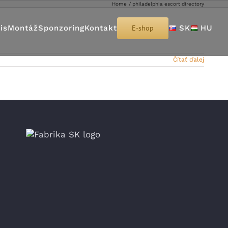
Home
philadelphia escort directory
is
Montáž
Sponzoring
Kontakt
E-shop
SK
HU
Čítať ďalej